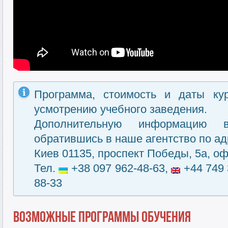
Программа, стоимость и даты ку
усмотрению учебного заведения.
Дополнительную информацию 
обратившись в наше агентство по ад
Киев 01135, проспект Победы, 5а, оф
Тел.
+38 097 962-48-63,
+44 749 
88-33
Возможные программы обучения