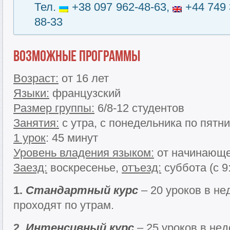
Тел.
+38 097 962-48-63,
+44 749 
88-33
Возможные программы
Возраст:
от 16 лет
Языки:
французский
Размер группы:
6/8-12 студентов
Занятия:
с утра, с понедельника по пятн
1 урок
: 45 минут
Уровень владения языком:
от начинающе
Заезд:
воскресенье,
отъезд:
суббота (с 9
1.
Стандарт
ный курс
– 20 уроков в не
проходят по утрам.
2.
Интенсивный курс
– 25 уроков в не