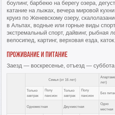
боулинг, барбекю на берегу озера, дегус
катание на лыжах, вечера мировой кухни
круиз по Женевскому озеру, скалолазани
в Альпах, водные или горные виды спор
экстремальный спорт, дайвинг, рыбная л
велосипед, картинг, верховая езда, каток
Проживание и питание
Заезд — воскресенье, отъезд — суббота
Апартаме
Семья (от 16 лет)
лет)
Полу
Полу
Только
Только
Без пита
завтрак
пансион
завтрак
пансион
Одно
Одноместная
Двухместная
местная