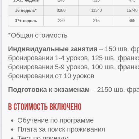
25-35 недель
240
325
475
36 недель*
8280
11340
16740
37+ недель
230
315
465
*Общая стоимость
Индивидуальные занятия
– 150 шв. фр
бронировании 1-4 уроков, 125 шв. франк
бронировании 5-9 уроков, 100 шв. франк
бронировании от 10 уроков
Подготовка к экзаменам
– 2150 шв. фра
В стоимость включено
Обучение по программе
Плата за поиск проживания
Тест по приезду