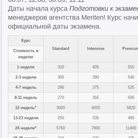
Даты начала курса
Подготовки к экзам
менеджеров агентства Meriten! Курс начи
официальной даты экзамена.
Курс
Standard
Intensive
Premiu
Стоимость в
неделю
1
неделя
320
405
555
2-3 недели
305
390
540
4-7 недель
290
375
525
8-11 недель
270
355
505
12 недель*
3000
4020
5820
13-23 недели
250
335
485
24 недели*
5760
7800
11400