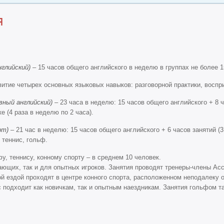
я
глийский)
– 15 часов общего английского в неделю в группах не более 1
итие четырех основных языковых навыков: разговорной практики, воспри
вный английский)
– 23 часа в неделю: 15 часов общего английского + 8 
 (4 раза в неделю по 2 часа).
рт)
– 21 час в неделю: 15 часов общего английского + 6 часов занятий (3
 теннис, гольф.
у, теннису, конному спорту – в среднем 10 человек.
ающих, так и для опытных игроков. Занятия проводят тренеры-члены Асс
й ездой проходят в центре конного спорта, расположенном неподалеку от
 подходит как новичкам, так и опытным наездникам. Занятия гольфом т