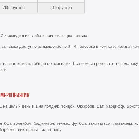
795 фунтов
915 фунтов
 2-х резиденций, либо в принимающих семьях.
ты, также доступно размещение по 3—4 человека в комнате. Каждая ко
 ванная комната общая с хозяевами. Все семьи проживают неподалеку о
ром.
 мероприятия
1 на целый день и 1 на полдня: Лондон, Оксфорд, Бат, Кардифф, Брист
етбол, волейбол, бадминтон, теннис, футбол, заниматься плаванием, ис
барбекю, викторины, талант-шоу.