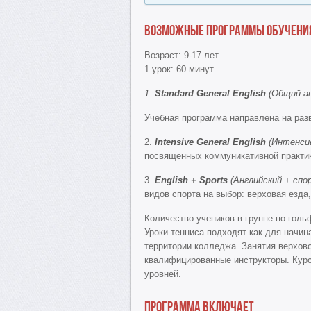
Возможные программы обучени
Возраст: 9-17 лет
1 урок: 60 минут
1.
Standard General English
(Общий ан
Учебная программа направлена на разв
2.
Intensive General English
(Интенси
посвященных коммуникативной практике
3.
English + Sports
(Английский + спо
видов спорта на выбор: верховая езда,
Количество учеников в группе по гольф
Уроки тенниса подходят как для начин
территории колледжа. Занятия верхово
квалифицированные инструкторы. Курс
уровней.
Программа включает