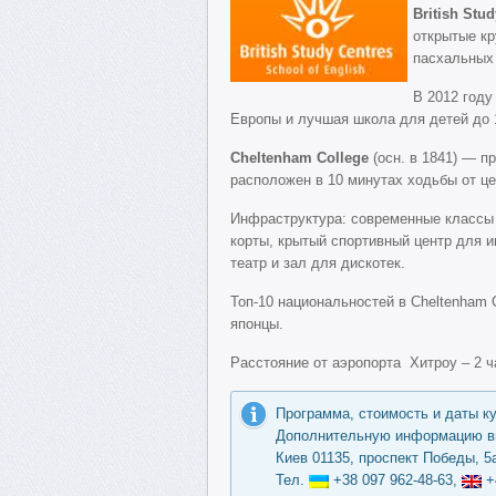
British Stu
открытые кр
пасхальных 
В 2012 году
Европы и лучшая школа для детей до 1
Cheltenham College
(осн. в 1841) — п
расположен в 10 минутах ходьбы от це
Инфраструктура: современные классы 
корты, крытый спортивный центр для и
театр и зал для дискотек.
Топ-10 национальностей в Cheltenham C
японцы.
Расстояние от аэропорта Хитроу – 2 ча
Программа, стоимость и даты к
Дополнительную информацию вы
Киев 01135, проспект Победы, 5а
Тел.
+38 097 962-48-63,
+