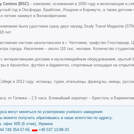
dy Centres (BSC)
– компания, основанная в 1930 году и включающая в се
углый год в Оксфорде, Брайтоне, Лондоне и Борнмуте, а также детские
и летних каникул в Великобритании.
 компания была удостоена сразу двух наград Study Travel Magazine (ST
8 лет.
рестижная частная школа-пансион в г. Челтнеме, графство Глостершир, 
нтра города. Население – около 110 тыс. человек. Количество студентов
с интерактивными досками и мультимедийным оборудованием, крытый б
гры в баскетбол, футбол и бадминтон, спортивные площадки на открыто
ollege в 2012 году: испанцы, турки, итальянцы, французы, немцы, русск
са, от Гатвика – 2,5 часа. Ближайший аэропорт – Бристоль и Бирмингем 
урса могут меняться по усмотрению учебного заведения.
 можете получить обратившись в наше агентство по адресу:
, офис 605 (6 этаж), Украина
44 749 354-57-65,
+48 537 13-88-33