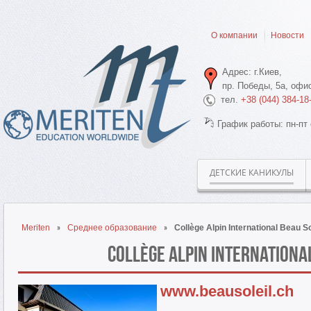
О компании
Новости
Адрес: г.Киев,
пр. Победы, 5а, офис
тел.
+38 (044) 384-18
График работы: пн-пт 
ДЕТСКИЕ КАНИКУЛЫ
Meriten
Среднее образование
Collège Alpin International Beau So
Collège Alpin Internationa
www.beausoleil.ch