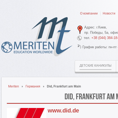
О компании
Новости
Адрес: г.Киев,
пр. Победы, 5а, офис
тел.
+38 (044) 384-18
График работы: пн-пт 
ДЕТСКИЕ КАНИКУЛЫ
Meriten
Германия
Did, Frankfurt am Main
Did, Frankfurt am 
www.did.de