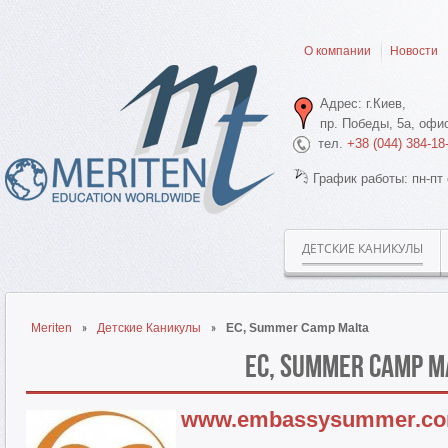
О компании
Новости
Адрес: г.Киев,
пр. Победы, 5а, офис
тел.
+38 (044) 384-18
График работы: пн-пт 
ДЕТСКИЕ КАНИКУЛЫ
Meriten
Детские Каникулы
EC, Summer Camp Malta
EC, Summer Camp M
www.embassysummer.c