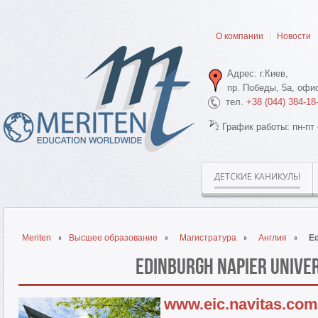
О компании
Новости
Адрес: г.Киев,
пр. Победы, 5а, офис
тел.
+38 (044) 384-18
График работы: пн-пт 
ДЕТСКИЕ КАНИКУЛЫ
Meriten
Высшее образование
Магистратура
Англия
Ed
Edinburgh Napier Univers
www.eic.navitas.com