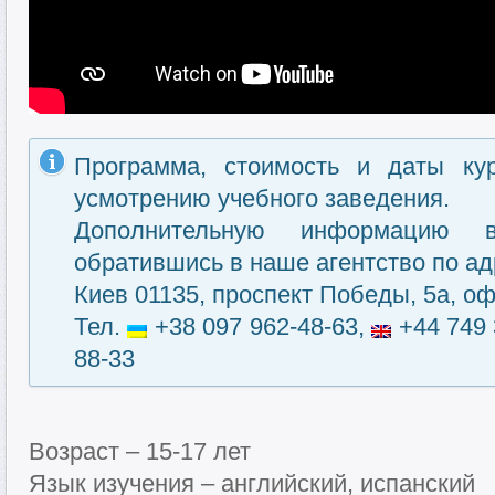
Программа, стоимость и даты ку
усмотрению учебного заведения.
Дополнительную информацию 
обратившись в наше агентство по ад
Киев 01135, проспект Победы, 5а, оф
Тел.
+38 097 962-48-63,
+44 749 
88-33
Возраст – 15-17 лет
Язык изучения – английский, испанский