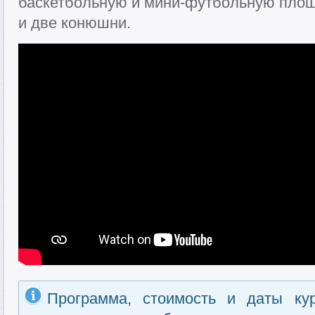
баскетбольную и мини-футбольную площ
и две конюшни.
Программа, стоимость и даты ку