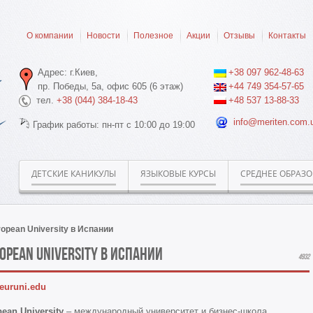
О компании
Новости
Полезное
Акции
Отзывы
Контакты
Адрес: г.Киев,
+38 097 962-48-63
пр. Победы, 5а, офис 605 (6 этаж)
+44 749 354-57-65
тел.
+38 (044) 384-18-43
+48 537 13-88-33
info@meriten.com.
График работы: пн-пт с 10:00 до 19:00
ДЕТСКИЕ КАНИКУЛЫ
ЯЗЫКОВЫЕ КУРСЫ
СРЕДНЕЕ ОБРАЗ
opean University в Испании
opean University в Испании
4932
euruni.edu
ean University
– международный университет и бизнес-школа,