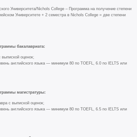
ого Университета/Nichols College – Программа на получение степени
ейском Университете + 2 семестра в Nichols College = две степени
ограммы бакалавриата:
 выпиской оценок;
вень английского языка — минимум 80 по TOEFL, 6.0 по IELTS или
ограммы магистратуры:
вра с выпиской оценок;
вень английского языка — минимум 80 по TOEFL, 6.5 по IELTS или