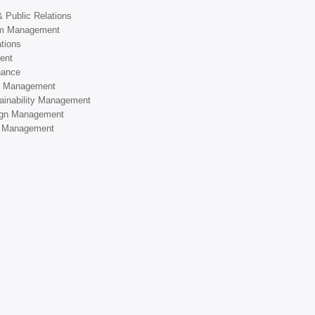
 Public Relations
ism Management
ations
ent
nance
ia Management
tainability Management
sign Management
ss Management