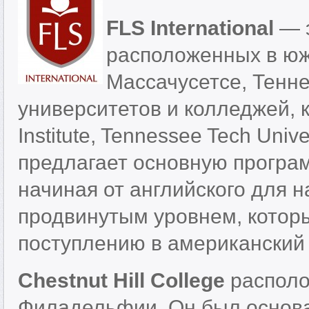
FLS International
— э
расположенных в юж
Массачусетсе, Тенне
университетов и колледжей, ка
Institute, Tennessee Tech Unive
предлагает основную програм
начиная от английского для 
продвинутым уровнем, которы
поступлению в американский 
Chestnut Hill College
располо
Филадельфии. Он был основан