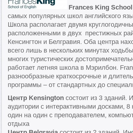
Frances King School 
самых популярных школ английского язык
Школа располагает двумя круглогодичн
расположенными в двух престижных ра
Кенсингтон и Белгравия. Оба центра нах
всего лишь в нескольких минутах ходьбы
многих туристических достопримечатель
работает летняя школа в Мэрилбон. Fran
разнообразные краткосрочные и длител
программы – от стандартных до специал
Центр Kensington
состоит из 3 зданий. 
аудитории с интерактивными досками, 8 
один на один с преподавателем, компью
отдыха
Центр Belgravia
состоит из 2 зданий. Ин