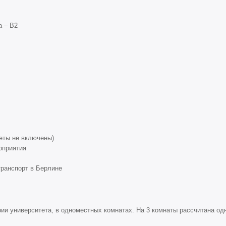
а – B2
еты не включены)
оприятия
транспорт в Берлине
ии университета, в одноместных комнатах. На 3 комнаты рассчитана одна