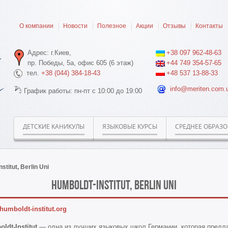
О компании
Новости
Полезное
Акции
Отзывы
Контакты
Адрес: г.Киев,
+38 097 962-48-63
пр. Победы, 5а, офис 605 (6 этаж)
+44 749 354-57-65
тел.
+38 (044) 384-18-43
+48 537 13-88-33
info@meriten.com.
График работы: пн-пт с 10:00 до 19:00
ДЕТСКИЕ КАНИКУЛЫ
ЯЗЫКОВЫЕ КУРСЫ
СРЕДНЕЕ ОБРАЗ
stitut, Berlin Uni
Humboldt-Institut, Berlin Uni
umboldt-institut.org
ldt-Institut
— одна из лучших языковых школ Германии, которая предла