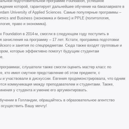
альной подготовительной программе Foundation, успешное
ждение которой, гарантирует дальнейшее обучение на бакалавриате в
rdam University of Applied Sciences. Самые популярные программы –
mics and Business (экономика и бизнес) и PPLE (политология,
логия, право и экономика).
х Foundation в 2014-м, смогли в следующем году поступить в
 зачисления на программу – 17 лет. Кстати, программа подготовки
ийского и занятия по спецпредметам. Сюда также входят групповые и
тором, которые эффективно помогут будущим студентам
е.
программах, слушатели также смогли оценить мастер класс по
е, кто имел смутное представление об этом предмете, с
ы и участвовали в дискуссии. Евгения продемонстрировала, что одним
ется коммуникация между преподавателем и студентами. Также,
мнения у студента и умение его аргументировать.
бучении в Голландии, обращайтесь в образовательное агентство
 осуществить Вашу мечту!