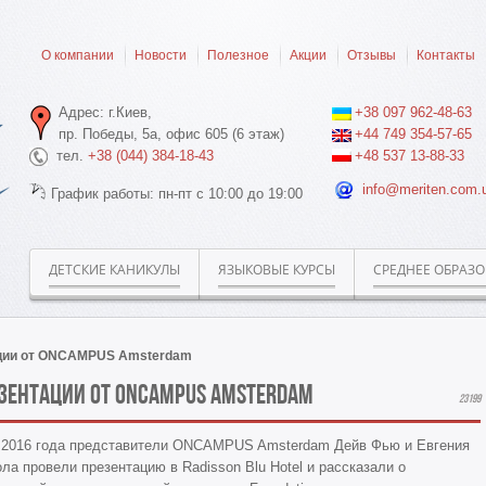
О компании
Новости
Полезное
Акции
Отзывы
Контакты
Адрес: г.Киев,
+38 097 962-48-63
пр. Победы, 5а, офис 605 (6 этаж)
+44 749 354-57-65
тел.
+38 (044) 384-18-43
+48 537 13-88-33
info@meriten.com.
График работы: пн-пт с 10:00 до 19:00
ДЕТСКИЕ КАНИКУЛЫ
ЯЗЫКОВЫЕ КУРСЫ
СРЕДНЕЕ ОБРАЗ
ации от ONCAMPUS Amsterdam
езентации от ONCAMPUS Amsterdam
23199
.2016 года представители ONCAMPUS Amsterdam Дейв Фью и Евгения
ла провели презентацию в Radisson Blu Hotel и рассказали о