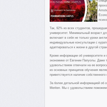
специ
прохо
Amste
Econo
психо
Так, 92% из всех студентов, прошедши
университет. Минимальный возраст для
включает в себя не только уроки англ
индивидуальные консультации с кура
адаптироваться к жизни в другой стран
Кроме информации об университете и 
экономике от Евгении Папуолы. Даже т
удовольствием отвечали на ее вопрос
из основных принципов обучения явля
приветствуется наличие собственного 
За более детальной информацией об о
Meriten. Мы с удовольствием поможем