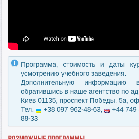
Программа, стоимость и даты ку
усмотрению учебного заведения.
Дополнительную информацию 
обратившись в наше агентство по ад
Киев 01135, проспект Победы, 5а, оф
Тел.
+38 097 962-48-63,
+44 749 
88-33
Возможные программы