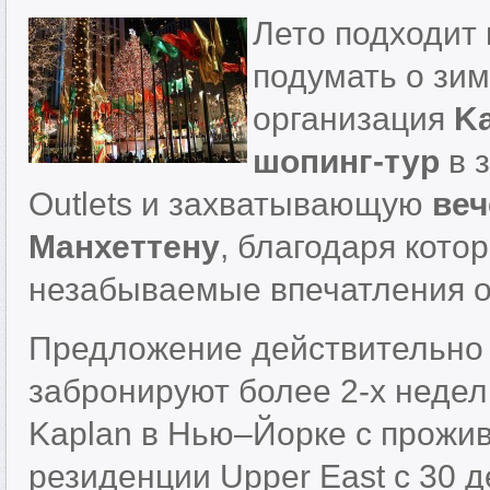
Лето подходит
подумать о зим
организация
K
шопинг-тур
в 
Outlets и захватывающую
веч
Манхеттену
, благодаря кото
незабываемые впечатления о
Предложение действительно д
забронируют более 2-х недел
Kaplan в Нью–Йорке с прожи
резиденции Upper East с 30 д