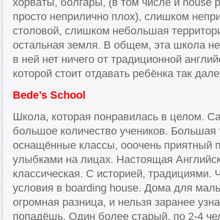
хорваты, болгары, (в том числе и house p
просто неприлично плох), слишком непр
столовой, слишком небольшая территор
остальная земля. В общем, эта школа не
в ней нет ничего от традиционной англи
которой стоит отдавать ребёнка так дале
Bede’s School
Школа, которая понравилась в целом. С
большое количество учеников. Большая 
оснащённые классы, ооочень приятный п
улыбками на лицах. Настоящая Английс
классическая. С историей, традициями. 
условия в boarding house. Дома для мал
огромная разница, и нельзя заранее узна
попадёшь. Один более старый, по 2-4 че