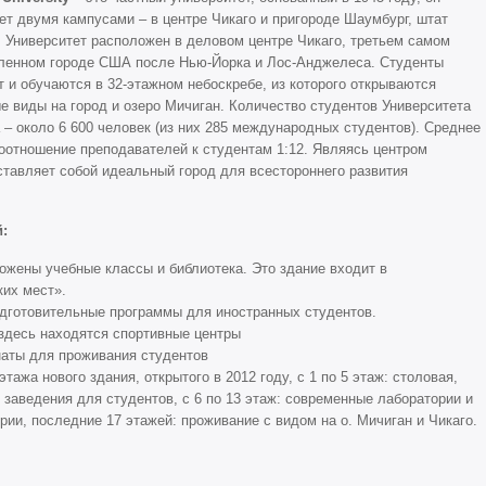
ет двумя кампусами – в центре Чикаго и пригороде Шаумбург, штат
 Университет расположен в деловом центре Чикаго, третьем самом
ленном городе США после Нью-Йорка и Лос-Анджелеса. Студенты
 и обучаются в 32-этажном небоскребе, из которого открываются
е виды на город и озеро Мичиган. Количество студентов Университета
 – около 6 600 человек (из них 285 международных студентов). Среднее
Соотношение преподавателей к студентам 1:12. Являясь центром
ставляет собой идеальный город для всестороннего развития
й:
оложены учебные классы и библиотека. Это здание входит в
ких мест».
подготовительные программы для иностранных студентов.
– здесь находятся спортивные центры
мнаты для проживания студентов
этажа нового здания, открытого в 2012 году, с 1 по 5 этаж: столовая,
 заведения для студентов, с 6 по 13 этаж: современные лаборатории и
ии, последние 17 этажей: проживание с видом на о. Мичиган и Чикаго.