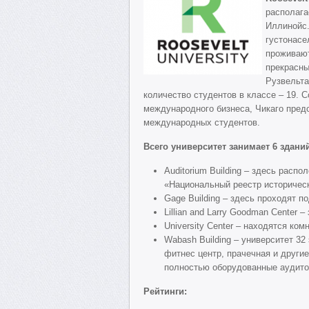
располага
Иллинойс.
густонасе
проживают
прекрасны
Рузвельта
количество студентов в классе – 19. 
международного бизнеса, Чикаго пред
международных студентов.
Всего университет занимает 6 здани
Auditorium Building – здесь расп
«Национальный реестр историчес
Gage Building – здесь проходят 
Lillian and Larry Goodman Center 
University Center – находятся ко
Wabash Building – университет 32 
фитнес центр, прачечная и другие
полностью оборудованные аудитор
Рейтинги: