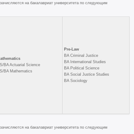
 зачисляются на бакалавриат университета по следующим
Pre-Law
BA Criminal Justice
athematics
BA International Studies
S/BA Actuarial Science
BA Political Science
S/BA Mathematics
BA Social Justice Studies
BA Sociology
 зачисляются на бакалавриат университета по следующим