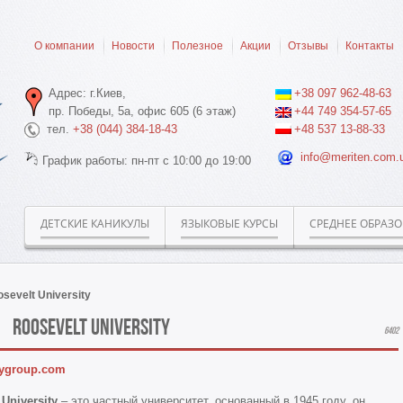
О компании
Новости
Полезное
Акции
Отзывы
Контакты
Адрес: г.Киев,
+38 097 962-48-63
пр. Победы, 5а, офис 605 (6 этаж)
+44 749 354-57-65
тел.
+38 (044) 384-18-43
+48 537 13-88-33
info@meriten.com.
График работы: пн-пт с 10:00 до 19:00
ДЕТСКИЕ КАНИКУЛЫ
ЯЗЫКОВЫЕ КУРСЫ
СРЕДНЕЕ ОБРАЗ
sevelt University
Roosevelt University
6402
ygroup.com
 University
– это частный университет, основанный в 1945 году, он