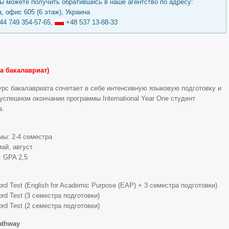
 можете получить обратившись в наше агентство по адресу:
, офис 605 (6 этаж), Украина
44 749 354-57-65,
+48 537 13-88-33
на бакалавриат)
урс бакалавриата сочетает в себе интенсивную языковую подготовку и
успешном окончании программы International Year One студент
а.
ы: 2-4 семестра
ай, август
: GPA 2,5
rd Test (English for Academic Purpose (EAP) + 3 семестра подготовки)
rd Test (3 семестра подготовки)
rd Test (2 семестра подготовки)
athway