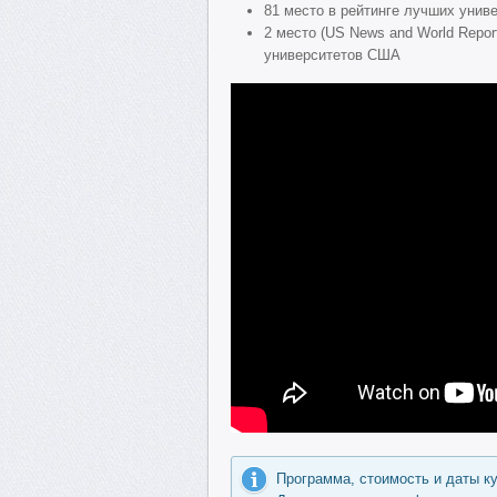
81 место в рейтинге лучших униве
2 место (US News and World Repor
университетов США
Программа, стоимость и даты к