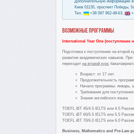
Дополнительную информацию вы
Киев 01135, проспект Победы, 5а
Тел.
+38 097 962-48-63,
+
Возможные программы
International Year One (поступление 
Подготовка к поступлению на второй к
развитие академических навыков. При 
переходит
на второй курс
бакалавриат
Возраст: от 17 лет
Продолжительность программ
Начало программы: январь, м
Требования для поступления
Знание английского языка
TOEFL iBT 45/4.5 IELTS или 4.5 Passwo
TOEFL iBT 60/5.5 IELTS или 5.5 Passwo
TOEFL iBT 70/6.0 IELTS или 6.0 Passwo
Business, Mathematics and Pre-Law p