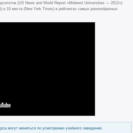
рситетов (US News and World Report «Midwest Universities — 2012»)
t) и 10 места (New York Times) в рейтингах самых разнообразных
урса могут меняться по усмотрению учебного заведения.