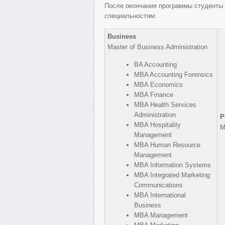
После окончания программы студенты
специальностям:
Business
Master of Business Administration
BA Accounting
MBA Accounting Forensics
MBA Economics
MBA Finance
MBA Health Services
Administration
P
MBA Hospitality
M
Management
MBA Human Resource
Management
MBA Information Systems
MBA Integrated Marketing
Communications
MBA International
Business
MBA Management