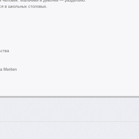
4 человек. Мальчики и девочки — раздельно.
ся в школьных столовых.
ьства
а Meriten