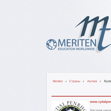
Meriten
Страны
Англия
Ryda
www.rydalpe
Частная шко