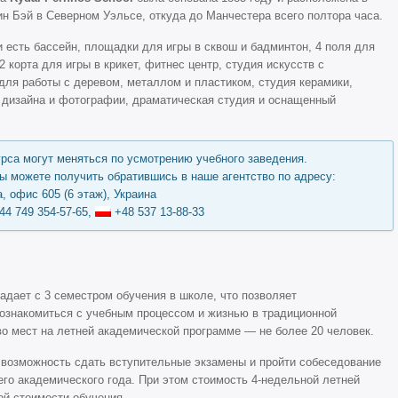
ин Бэй в Северном Уэльсе, откуда до Манчестера всего полтора часа.
и есть бассейн, площадки для игры в сквош и бадминтон, 4 поля для
 2 корта для игры в крикет, фитнес центр, студия искусств с
для работы с деревом, металлом и пластиком, студия керамики,
 дизайна и фотографии, драматическая студия и оснащенный
урса могут меняться по усмотрению учебного заведения.
 можете получить обратившись в наше агентство по адресу:
, офис 605 (6 этаж), Украина
44 749 354-57-65,
+48 537 13-88-33
адает с 3 семестром обучения в школе, что позволяет
познакомиться с учебным процессом и жизнью в традиционной
во мест на летней академической программе — не более 20 человек.
 возможность сдать вступительные экзамены и пройти собеседование
го академического года. При этом стоимость 4-недельной летней
ой стоимости обучения.