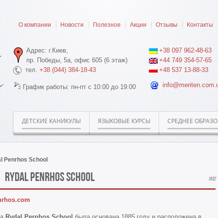
О компании
Новости
Полезное
Акции
Отзывы
Контакты
Адрес: г.Киев,
+38 097 962-48-63
пр. Победы, 5а, офис 605 (6 этаж)
+44 749 354-57-65
тел.
+38 (044) 384-18-43
+48 537 13-88-33
info@meriten.com.
График работы: пн-пт с 10:00 до 19:00
ДЕТСКИЕ КАНИКУЛЫ
ЯЗЫКОВЫЕ КУРСЫ
СРЕДНЕЕ ОБРАЗ
l Penrhos School
Rydal Penrhos School
1932
nrhos.com
ла
Rydal Pernhos School
была основана 1885 году и расположена в