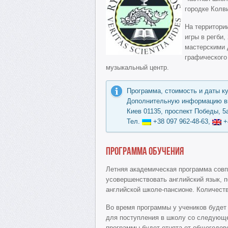
городке Колв
На территори
игры в регби,
мастерскими 
графического
музыкальный центр.
Программа, стоимость и даты к
Дополнительную информацию вы
Киев 01135, проспект Победы, 5а
Тел.
+38 097 962-48-63,
+
Программа обучения
Летняя академическая программа совп
усовершенствовать английский язык, 
английской школе-пансионе. Количест
Во время программы у учеников будет
для поступления в школу со следующе
программы будет отнята от общегодов