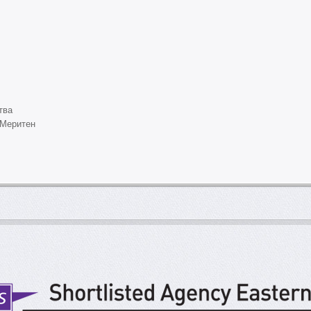
тва
 Меритен