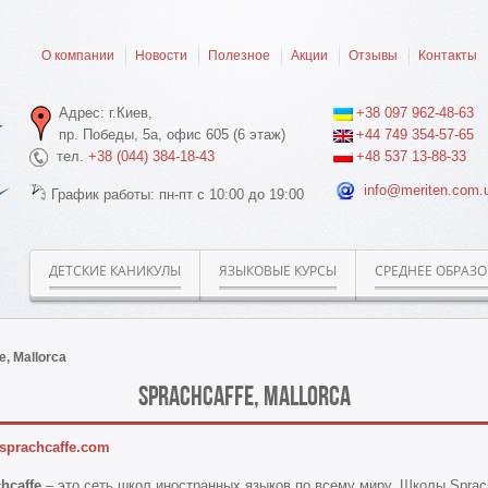
О компании
Новости
Полезное
Акции
Отзывы
Контакты
Адрес: г.Киев,
+38 097 962-48-63
пр. Победы, 5а, офис 605 (6 этаж)
+44 749 354-57-65
тел.
+38 (044) 384-18-43
+48 537 13-88-33
info@meriten.com.
График работы: пн-пт с 10:00 до 19:00
ДЕТСКИЕ КАНИКУЛЫ
ЯЗЫКОВЫЕ КУРСЫ
СРЕДНЕЕ ОБРАЗ
e, Mallorca
Sprachcaffe, Mallorca
sprachcaffe.com
hcaffe
– это сеть школ иностранных языков по всему миру. Школы Sprac