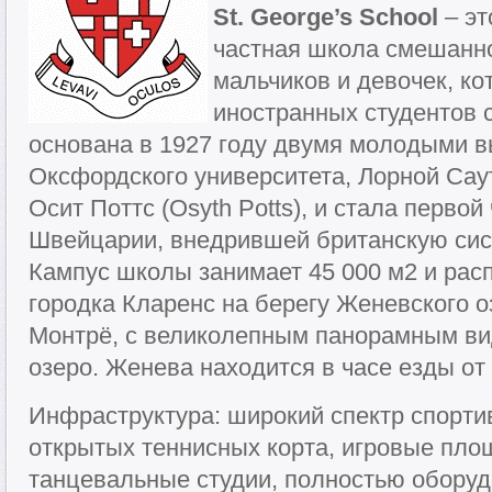
St. George’s School
– эт
частная школа смешанно
мальчиков и девочек, ко
иностранных студентов с
основана в 1927 году двумя молодыми 
Оксфордского университета, Лорной Саут
Осит Поттс (Osyth Potts), и стала первой
Швейцарии, внедрившей британскую сис
Кампус школы занимает 45 000 м2 и рас
городка Кларенс на берегу Женевского о
Монтрё, с великолепным панорамным ви
озеро. Женева находится в часе езды от
Инфраструктура: широкий спектр спорти
открытых теннисных корта, игровые пло
танцевальные студии, полностью обору