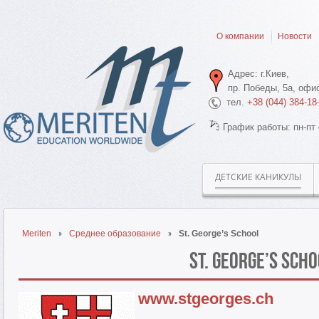
О компании
Новости
Адрес: г.Киев,
пр. Победы, 5а, офис
тел.
+38 (044) 384-18
График работы: пн-пт 
ДЕТСКИЕ КАНИКУЛЫ
Meriten
Среднее образование
St. George’s School
St. George’s Sch
www.stgeorges.ch