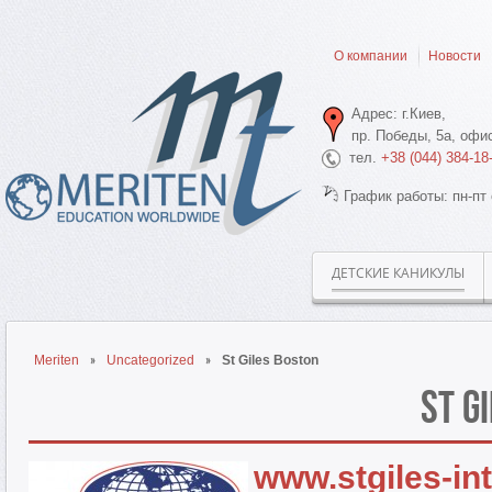
О компании
Новости
Адрес: г.Киев,
пр. Победы, 5а, офис
тел.
+38 (044) 384-18
График работы: пн-пт 
ДЕТСКИЕ КАНИКУЛЫ
Meriten
Uncategorized
St Giles Boston
St G
www.stgiles-in