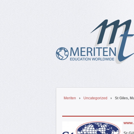
Meriten
Uncategorized
St Giles, 
www.s
St Gi