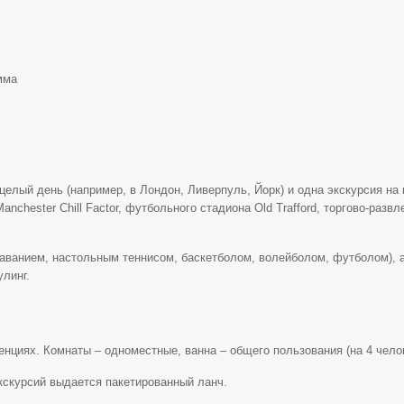
мма
целый день (например, в Лондон, Ливерпуль, Йорк) и одна экскурсия на
chester Chill Factor, футбольного стадиона Old Trafford, торгово-развле
аванием, настольным теннисом, баскетболом, волейболом, футболом), а
улинг.
нциях. Комнаты – одноместные, ванна – общего пользования (на 4 челов
кскурсий выдается пакетированный ланч.