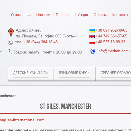
О компании
Новости
Полезное
Акции
Отзывы
Контакты
Адрес: г.Киев,
+38 097 962-48-63
пр. Победы, 5а, офис 605 (6 этаж)
+44 749 354-57-65
тел.
+38 (044) 384-18-43
+48 537 13-88-33
info@meriten.com.
График работы: пн-пт с 10:00 до 19:00
ДЕТСКИЕ КАНИКУЛЫ
ЯЗЫКОВЫЕ КУРСЫ
СРЕДНЕЕ ОБРАЗ
Manchester
St Giles, Manchester
tgiles-international.com
les International
– это международная организация, которая работает с 1