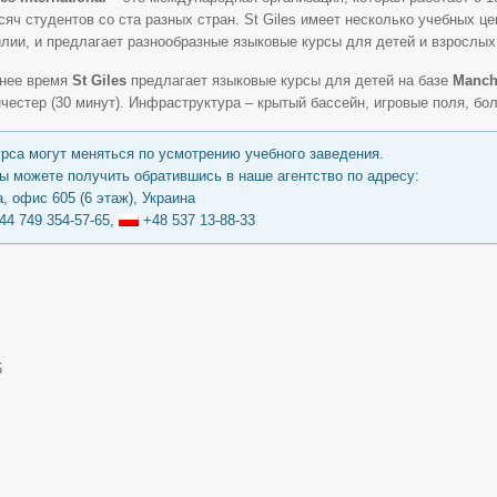
сяч студентов со ста разных стран. St Giles имеет несколько учебных ц
лии, и предлагает разнообразные языковые курсы для детей и взрослых
тнее время
St Giles
предлагает языковые курсы для детей на базе
Manche
честер (30 минут). Инфраструктура – крытый бассейн, игровые поля, бо
урса могут меняться по усмотрению учебного заведения.
 можете получить обратившись в наше агентство по адресу:
, офис 605 (6 этаж), Украина
44 749 354-57-65,
+48 537 13-88-33
5