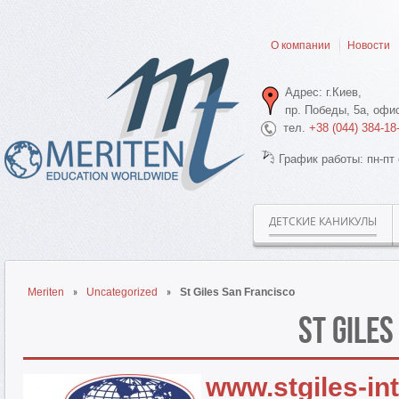
О компании
Новости
Адрес: г.Киев,
пр. Победы, 5а, офис
тел.
+38 (044) 384-18
График работы: пн-пт 
ДЕТСКИЕ КАНИКУЛЫ
Meriten
Uncategorized
St Giles San Francisco
St Giles
www.stgiles-in