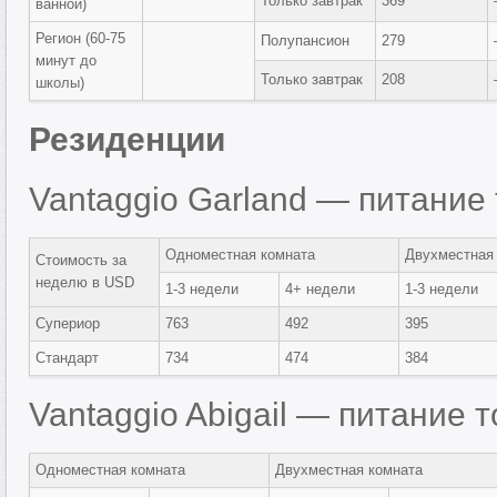
Только завтрак
369
ванной)
Регион (60-75
Полупансион
279
минут до
Только завтрак
208
школы)
Резиденции
Vantaggio Garland — питание 
Одноместная комната
Двухместная
Стоимость за
неделю в USD
1-3 недели
4+ недели
1-3 недели
Супериор
763
492
395
Стандарт
734
474
384
Vantaggio Abigail — питание т
Одноместная комната
Двухместная комната