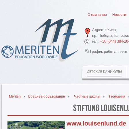
О компании
Новости
Адрес: г.Киев,
пр. Победы, 5а, офис
тел.
+38 (044) 384-18
График работы: пн-пт 
ДЕТСКИЕ КАНИКУЛЫ
Meriten
Среднее образование
Частные школы
Германия
Stiftung Louisenl
www.louisenlund.de