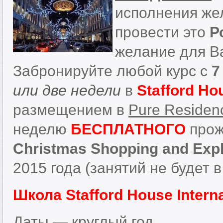
исполнения жел
провести это
Р
желание для В
Забронируйте любой курс с
7
или две недели
в
Stafford Ho
размещением в
Pure Residenc
неделю
БЕСПЛАТНОГО
прож
Christmas Shopping and Exp
2015 года (занятий не будет в
Школа Stafford House Intern
Даты — круглый год