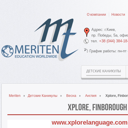
О компании
Новости
Адрес: г.Киев,
пр. Победы, 5а, офис
тел.
+38 (044) 384-18
График работы: пн-пт 
ДЕТСКИЕ КАНИКУЛЫ
Meriten
Детские Каникулы
Весна
Англия
Xplore, Finbo
Xplore, Finborough
www.xplorelanguage.com