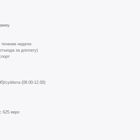
рамму
 течение недели
отъезда за доплату)
спорт
0)/суббота (08.00-12.00)
с 625 евро