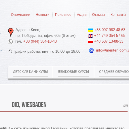
О компании
Новости
Полезное
Акции
Отзывы
Контакты
Адрес: г.Киев,
+38 097 962-48-63
пр. Победы, 5а, офис 605 (6 этаж)
+44 749 354-57-65
тел.
+38 (044) 384-18-43
+48 537 13-88-33
info@meriten.com.
График работы: пн-пт с 10:00 до 19:00
ДЕТСКИЕ КАНИКУЛЫ
ЯЗЫКОВЫЕ КУРСЫ
СРЕДНЕЕ ОБРАЗ
Did, Wiesbaden
4375
stitut
– сеть языковых школ Германии, которая предлагает множество