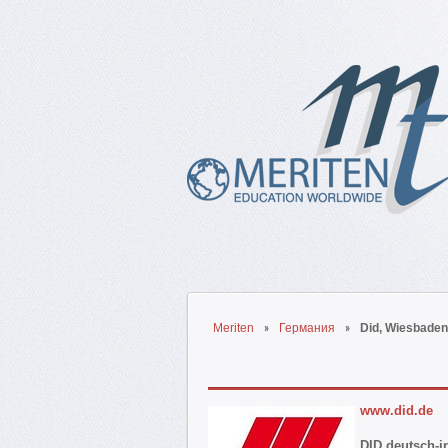
Meriten
Германия
Did, Wiesbaden
www.did.de
DID deutsch-in