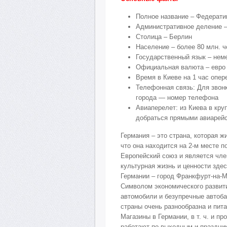
Полное название – Федерати
Административное деление 
Столица – Берлин
Население – более 80 млн. ч
Государственный язык – нем
Официальная валюта – евро
Время в Киеве на 1 час опе
Телефонная связь: Для звон
города — номер телефона
Авиаперелет: из Киева в кр
добраться прямыми авиарейса
Германия – это страна, которая 
что она находится на 2-м месте 
Европейский союз и является чле
культурная жизнь и ценности зде
Германии – город Франкфурт-на-М
Символом экономического развити
автомобили и безупречные автоба
страны очень разнообразна и пита
Магазины в Германии, в т. ч. и п
работают по выходным и праздни