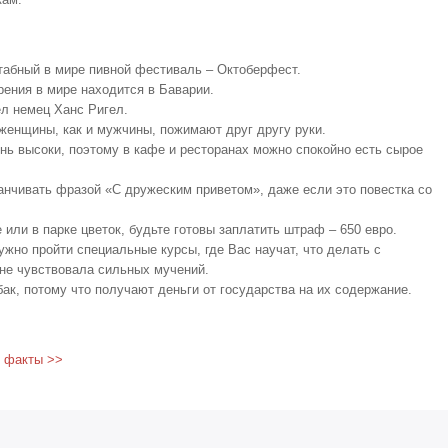
абный в мире пивной фестиваль – Октоберфест.
рения в мире находится в Баварии.
л немец Ханс Ригел.
женщины, как и мужчины, пожимают друг другу руки.
нь высоки, поэтому в кафе и ресторанах можно спокойно есть сырое
анчивать фразой «С дружеским приветом», даже если это повестка со
 или в парке цветок, будьте готовы заплатить штраф – 650 евро.
жно пройти специальные курсы, где Вас научат, что делать с
 не чувствовала сильных мучений.
к, потому что получают деньги от государства на их содержание.
 факты >>