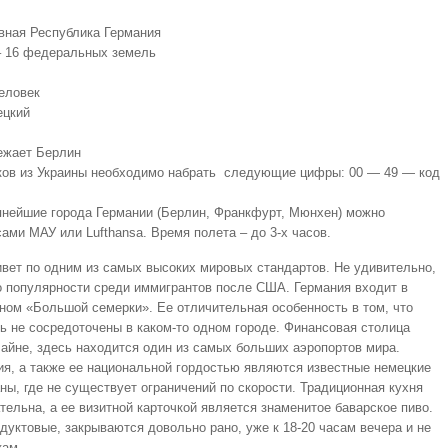
вная Республика Германия
– 16 федеральных земель
еловек
ецкий
режает Берлин
ков из Украины необходимо набрать следующие цифры: 00 — 49 — код
упнейшие города Германии (Берлин, Франкфурт, Мюнхен) можно
ми МАУ или Lufthansa. Время полета – до 3-х часов.
живет по одним из самых высоких мировых стандартов. Не удивительно,
по популярности среди иммигрантов после США. Германия входит в
ном «Большой семерки». Ее отличительная особенность в том, что
сь не сосредоточены в каком-то одном городе. Финансовая столица
айне, здесь находится один из самых больших аэропортов мира.
я, а также ее национальной гордостью являются известные немецкие
ны, где не существует ограничений по скорости. Традиционная кухня
тельна, а ее визитной карточкой является знаменитое баварское пиво.
родуктовые, закрываются довольно рано, уже к 18-20 часам вечера и не
кам.