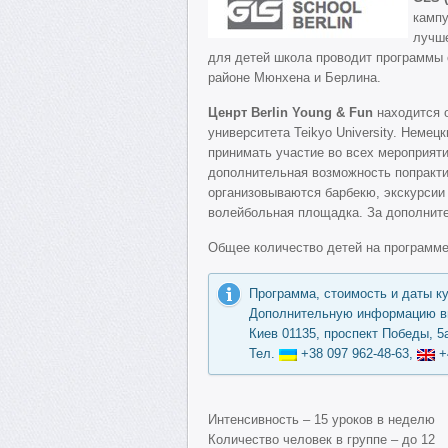
кампу
лучше
для детей школа проводит программы 
районе Мюнхена и Берлина.
Ценрт Berlin Young & Fun
находится 
университета Teikyo University. Немец
принимать участие во всех мероприяти
дополнительная возможность попракти
организовываются барбекю, экскурсии 
волейбольная площадка. За дополните
Общее количество детей на программе
Программа, стоимость и даты к
Дополнительную информацию вы
Киев 01135, проспект Победы, 5а
Тел.
+38 097 962-48-63,
+
Интенсивность – 15 уроков в неделю
Количество человек в группе – до 12