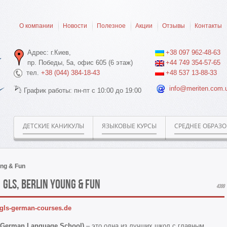
О компании
Новости
Полезное
Акции
Отзывы
Контакты
Адрес: г.Киев,
+38 097 962-48-63
пр. Победы, 5а, офис 605 (6 этаж)
+44 749 354-57-65
тел.
+38 (044) 384-18-43
+48 537 13-88-33
info@meriten.com.
График работы: пн-пт с 10:00 до 19:00
ДЕТСКИЕ КАНИКУЛЫ
ЯЗЫКОВЫЕ КУРСЫ
СРЕДНЕЕ ОБРАЗ
ung & Fun
GLS, Berlin Young & Fun
4399
gls-german-courses.de
(German Language School)
– это одна из лучших школ с главным