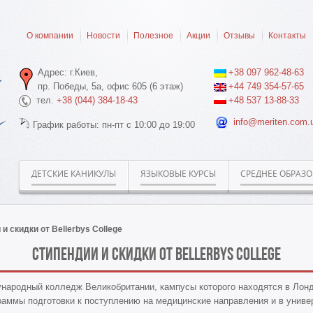
О компании
Новости
Полезное
Акции
Отзывы
Контакты
Адрес: г.Киев,
+38 097 962-48-63
пр. Победы, 5а, офис 605 (6 этаж)
+44 749 354-57-65
тел.
+38 (044) 384-18-43
+48 537 13-88-33
info@meriten.com.
График работы: пн-пт с 10:00 до 19:00
ДЕТСКИЕ КАНИКУЛЫ
ЯЗЫКОВЫЕ КУРСЫ
СРЕДНЕЕ ОБРАЗ
и скидки от Bellerbys College
Стипендии и скидки от Bellerbys College
народный колледж Великобритании, кампусы которого находятся в Лонд
аммы подготовки к поступлению на медицинские направления и в унив