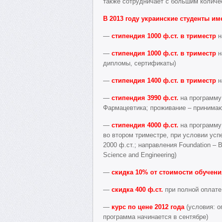
также сотрудничает с большим количе
В 2013 году украинские студенты и
—
стипендия 1000 ф.ст. в триместр
н
—
стипендия 1000 ф.ст. в триместр
н
дипломы, сертификаты)
—
стипендия 1400 ф.ст. в триместр
н
—
стипендия 3990 ф.ст.
на программ
Фармацевтика; проживание – принимаю
—
стипендия
4000
ф.ст.
на программ
во втором триместре, при условии усп
2000 ф.ст.; направления Foundation – B
Science and Engineering)
—
скидка
10% от стоимости обучени
—
скидка 400 ф.ст.
при полной оплате 
—
курс по цене 2012 года
(условия: о
программа начинается в сентябре)