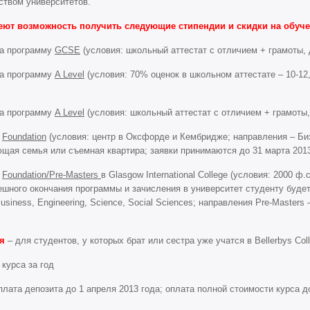
ством университетов.
меют возможность получить следующие стипендии и скидки на обуче
а программу
GCSE
(условия: школьный аттестат с отличием + грамоты,
а программу
A Level
(условия: 70% оценок в школьном аттестате – 10-12,
а программу
A Level
(условия: школьный аттестат с отличием + грамоты
у
Foundation
(условия: центр в Оксфорде и Кембридже; направления – Биз
щая семья или съемная квартира; заявки принимаются до 31 марта 2013
у
Foundation
/Pre-Masters
в Glasgow International College (условия: 2000 ф
ешного окончания программы и зачисления в университет студенту буде
usiness, Engineering, Science, Social Sciences; направления Pre-Masters 
я
– для студентов, у которых брат или сестра уже учатся в Bellerbys Col
курса за год
плата депозита до 1 апреля 2013 года; оплата полной стоимости курса до