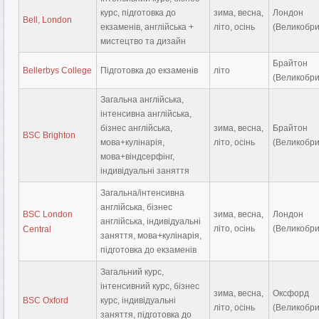
курс, підготовка до
зима, весна,
Лондон
Bell, London
екзаменів, англійська +
літо, осінь
(Великобри
мистецтво та дизайн
Брайтон
Bellerbys College
Підготовка до екзаменів
літо
(Великобри
Загальна англійська,
інтенсивна англійська,
бізнес англійська,
зима, весна,
Брайтон
BSC Brighton
мова+кулінарія,
літо, осінь
(Великобри
мова+віндсерфінг,
індивідуальні заняття
Загальна/інтенсивна
англійська, бізнес
BSC London
зима, весна,
Лондон
англійська, індивідуальні
літо, осінь
(Великобри
Central
заняття, мова+кулінарія,
підготовка до екзаменів
Загальний курс,
інтенсивний курс, бізнес
зима, весна,
Оксфорд
BSC Oxford
курс, індивідуальні
літо, осінь
(Великобри
заняття, підготовка до