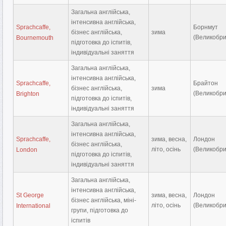
Загальна англійська,
інтенсивна англійська,
Sprachcaffe,
Борнмут
бізнес англійська,
зима
(Великобри
Bournemouth
підготовка до іспитів,
індивідуальні заняття
Загальна англійська,
інтенсивна англійська,
Sprachcaffe,
Брайтон
бізнес англійська,
зима
(Великобри
Brighton
підготовка до іспитів,
індивідуальні заняття
Загальна англійська,
інтенсивна англійська,
Sprachcaffe,
зима, весна,
Лондон
бізнес англійська,
літо, осінь
(Великобри
London
підготовка до іспитів,
індивідуальні заняття
Загальна англійська,
інтенсивна англійська,
St George
зима, весна,
Лондон
бізнес англійська, міні-
літо, осінь
(Великобри
International
групи, підготовка до
іспитів