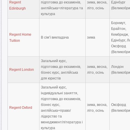
Regent
підготовка до екзаменів,
зима, весна,
Едінбург
англійська+література та
літо, осінь
(Великобри
Edinburgh
культура
Борнмут,
Брайтон,
Regent Home
Кембридж,
В сім’ї викладача
зима
Едінбург, Л
Tuition
Оксфорд
(Великобри
Загальний курс,
підготовка до екзаменів,
зима, весна,
Лондон
Regent London
бізнес курс, англійська
літо, осінь
(Великобри
для юристів
Загальний курс,
індивідуальні заняття,
підготовка до екзаменів,
бізнес курс,
зима, весна,
Оксфорд
Regent Oxford
англійська+право/
літо, осінь
(Великобри
лідерство та
менеджмент/література і
культура