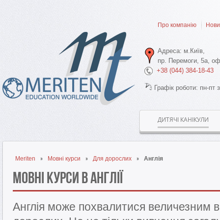
Про компанію
Нови
Адреса: м.Київ,
пр. Перемоги, 5а, оф
+38 (044) 384-18-43
Графiк роботи: пн-пт з
ДИТЯЧІ КАНІКУЛИ
Meriten
Мовні курси
Для дорослих
Англія
Мовні курси в Англії
Англія може похвалитися величезним 