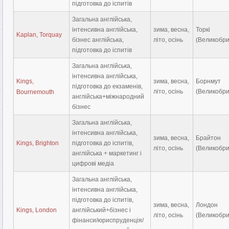
підготовка до іспитів
Загальна англійська,
інтенсивна англійська,
зима, весна,
Торкі
Kaplan, Torquay
бізнес англійська,
літо, осінь
(Великобри
підготовка до іспитів
Загальна англійська,
інтенсивна англійська,
Kings,
зима, весна,
Борнмут
підготовка до екзаменів,
літо, осінь
(Великобри
Bournemouth
англійська+міжнародний
бізнес
Загальна англійська,
інтенсивна англійська,
зима, весна,
Брайтон
Kings, Brighton
підготовка до іспитів,
літо, осінь
(Великобри
англійська + маркетинг і
цифрові медіа
Загальна англійська,
інтенсивна англійська,
підготовка до іспитів,
зима, весна,
Лондон
Kings, London
англійський+бізнес і
літо, осінь
(Великобри
фінанси/юриспруденція/