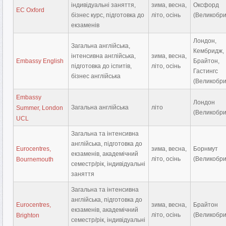
індивідуальні заняття,
зима, весна,
Оксфорд
EC Oxford
бізнес курс, підготовка до
літо, осінь
(Великобри
екзаменів
Лондон,
Загальна англійська,
Кембридж,
інтенсивна англійська,
зима, весна,
Embassy English
Брайтон,
підготовка до іспитів,
літо, осінь
Гастингс
бізнес англійська
(Великобри
Embassy
Лондон
Загальна англійська
літо
Summer, London
(Великобри
UCL
Загальна та інтенсивна
англійська, підготовка до
Eurocentres,
зима, весна,
Борнмут
екзаменів, академічний
літо, осінь
(Великобри
Bournemouth
семестр/рік, індивідуальні
заняття
Загальна та інтенсивна
англійська, підготовка до
Eurocentres,
зима, весна,
Брайтон
екзаменів, академічний
літо, осінь
(Великобри
Brighton
семестр/рік, індивідуальні