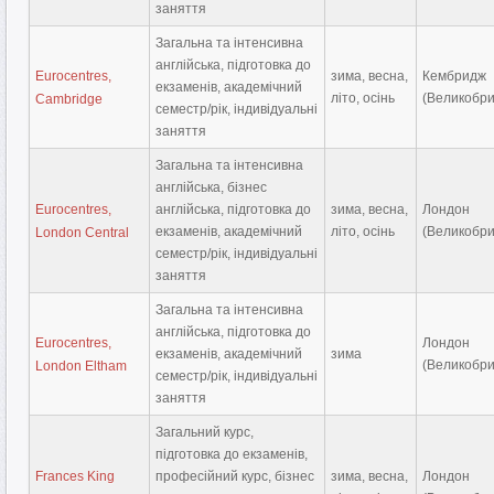
заняття
Загальна та інтенсивна
англійська, підготовка до
Eurocentres,
зима, весна,
Кембридж
екзаменів, академічний
літо, осінь
(Великобри
Cambridge
семестр/рік, індивідуальні
заняття
Загальна та інтенсивна
англійська, бізнес
Eurocentres,
англійська, підготовка до
зима, весна,
Лондон
екзаменів, академічний
літо, осінь
(Великобри
London Central
семестр/рік, індивідуальні
заняття
Загальна та інтенсивна
англійська, підготовка до
Eurocentres,
Лондон
екзаменів, академічний
зима
(Великобри
London Eltham
семестр/рік, індивідуальні
заняття
Загальний курс,
підготовка до екзаменів,
Frances King
професійний курс, бізнес
зима, весна,
Лондон