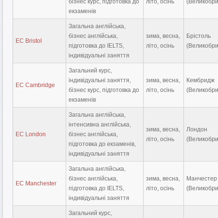
бізнес курс, підготовка до
літо, осінь
(Великобри
екзаменів
Загальна англійська,
бізнес англійська,
зима, весна,
Брістоль
EC Bristol
підготовка до IELTS,
літо, осінь
(Великобри
індивідуальні заняття
Загальний курс,
індивідуальні заняття,
зима, весна,
Кембридж
EC Cambridge
бізнес курс, підготовка до
літо, осінь
(Великобри
екзаменів
Загальна англійська,
інтенсивна англійська,
зима, весна,
Лондон
EC London
бізнес англійська,
літо, осінь
(Великобри
підготовка до екзаменів,
індивідуальні заняття
Загальна англійська,
бізнес англійська,
зима, весна,
Манчестер
EC Manchester
підготовка до IELTS,
літо, осінь
(Великобри
індивідуальні заняття
Загальний курс,