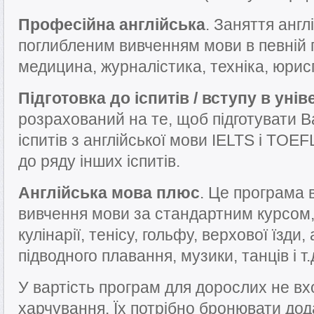
Професійна англійська
. Заняття анг
поглибленим вивченням мови в певній 
медицина, журналістика, техніка, юрис
Підготовка до іспитів / вступу в уні
розрахований на те, щоб підготувати В
іспитів з англійської мови IELTS і TOE
до ряду інших іспитів.
Англійська мова плюс
. Це програма 
вивчення мови за стандартним курсом, 
кулінарії, тенісу, гольфу, верхової їзди
підводного плавання, музики, танців і т.
У вартість програм для дорослих не в
харчування. Їх потрібно бронювати дод