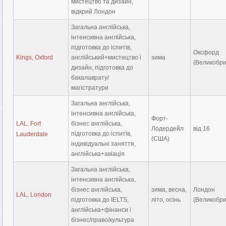
мистецтво та дизайн,
відкрий Лондон
Загальна англійська,
інтенсивна англійська,
підготовка до іспитів,
Оксфорд
Kings, Oxford
англійський+мистецтво і
зима
(Великобри
дизайн, підготовка до
бакалаврату/
магістратури
Загальна англійська,
інтенсивна англійська,
Форт-
LAL, Fort
бізнес англійська,
Лодердейл
від 16
підготовка до іспитів,
Lauderdale
(США)
індивідуальні заняття,
англійська+авіація
Загальна англійська,
інтенсивна англійська,
бізнес англійська,
зима, весна,
Лондон
LAL, London
підготовка до IELTS,
літо, осінь
(Великобри
англійська+фінанси і
бізнес/право/культура