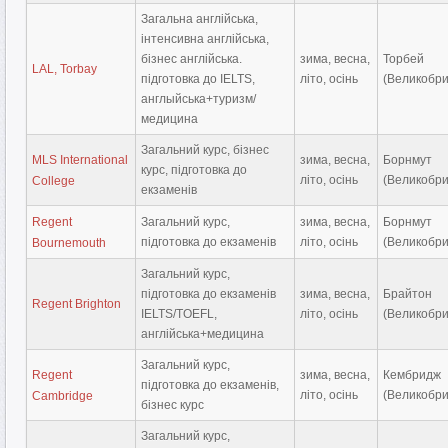
Загальна англійська,
інтенсивна англійська,
бізнес англійська.
зима, весна,
Торбей
LAL, Torbay
підготовка до IELTS,
літо, осінь
(Великобри
англыйська+туризм/
медицина
Загальний курс, бізнес
MLS International
зима, весна,
Борнмут
курс, підготовка до
літо, осінь
(Великобри
College
екзаменів
Regent
Загальний курс,
зима, весна,
Борнмут
підготовка до екзаменів
літо, осінь
(Великобри
Bournemouth
Загальний курс,
підготовка до екзаменів
зима, весна,
Брайтон
Regent Brighton
IELTS/TOEFL,
літо, осінь
(Великобри
англійська+медицина
Загальний курс,
Regent
зима, весна,
Кембридж
підготовка до екзаменів,
літо, осінь
(Великобри
Cambridge
бізнес курс
Загальний курс,