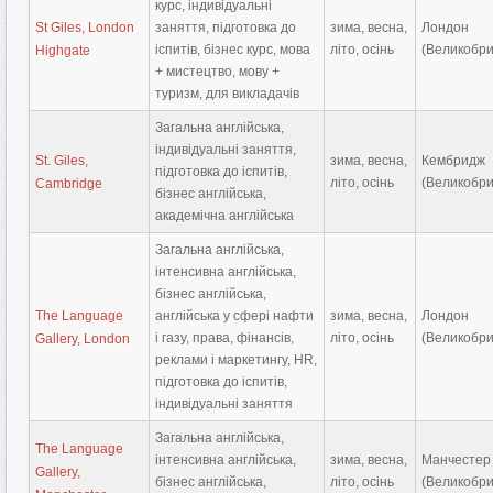
курс, індивідуальні
St Giles, London
заняття, підготовка до
зима, весна,
Лондон
іспитів, бізнес курс, мова
літо, осінь
(Великобри
Highgate
+ мистецтво, мову +
туризм, для викладачів
Загальна англійська,
індивідуальні заняття,
St. Giles,
зима, весна,
Кембридж
підготовка до іспитів,
літо, осінь
(Великобри
Cambridge
бізнес англійська,
академічна англійська
Загальна англійська,
інтенсивна англійська,
бізнес англійська,
The Language
англійська у сфері нафти
зима, весна,
Лондон
і газу, права, фінансів,
літо, осінь
(Великобри
Gallery, London
реклами і маркетингу, HR,
підготовка до іспитів,
індивідуальні заняття
Загальна англійська,
The Language
інтенсивна англійська,
зима, весна,
Манчестер
Gallery,
бізнес англійська,
літо, осінь
(Великобри