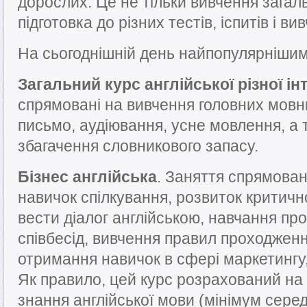
дорослих. Це не тільки вивчення загаль
підготовка до різних тестів, іспитів і в
На сьогоднішній день найпопулярнішим
Загальний курс англійської різної ін
спрямовані на вивчення головних мовн
письмо, аудіювання, усне мовлення, а 
збагачення словникового запасу.
Бізнес англійська
. Заняття спрямован
навичок спілкування, розвиток критичн
вести діалог англійською, навчання пр
співбесід, вивчення правил проходженн
отримання навичок в сфері маркетингу
Як правило, цей курс розрахований на т
знання англійської мови (мінімум серед