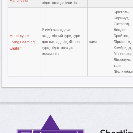
Manchester
підготовка до іспитів
Брістоль,
Борнмут,
Оксфорд,
В сім’ї викладача,
Лондон,
Мовні курси
академічний курс, курс
Брайтон,
для викладачів, бізнес
зима
Бірмінгем,
Living Learning
курс, підготовка до
Кембридж,
English
екзаменів
Манчестер
Ліверпуль,
та ін.
(Великобри