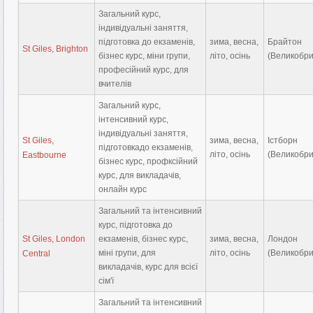
Загальний курс,
індивідуальні заняття,
підготовка до екзаменів,
зима, весна,
Брайтон
St Giles, Brighton
бізнес курс, міни групи,
літо, осінь
(Великобри
професійний курс, для
вчителів
Загальний курс,
інтенсивний курс,
індивідуальні заняття,
St Giles,
зима, весна,
Істборн
підготовкадо екзаменів,
літо, осінь
(Великобри
Eastbourne
бізнес курс, профксійний
курс, для викладачів,
онлайн курс
Загальний та інтенсивний
курс, підготовка до
St Giles, London
екзаменів, бізнес курс,
зима, весна,
Лондон
міні групи, для
літо, осінь
(Великобри
Central
викладачів, курс для всієї
сім'ї
Загальний та інтенсивний