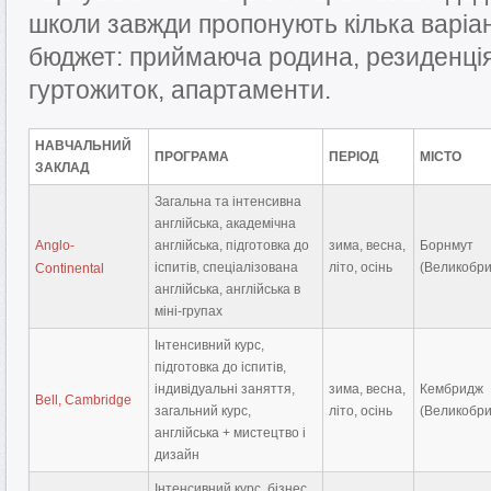
школи завжди пропонують кілька варіант
бюджет: приймаюча родина, резиденція
гуртожиток, апартаменти.
НАВЧАЛЬНИЙ
ПРОГРАМА
ПЕРІОД
МІСТО
ЗАКЛАД
Загальна та інтенсивна
англійська, академічна
Anglo-
англійська, підготовка до
зима, весна,
Борнмут
іспитів, спеціалізована
літо, осінь
(Великобри
Continental
англійська, англійська в
міні-групах
Інтенсивний курс,
підготовка до іспитів,
індивідуальні заняття,
зима, весна,
Кембридж
Bell, Cambridge
загальний курс,
літо, осінь
(Великобри
англійська + мистецтво і
дизайн
Інтенсивний курс, бізнес