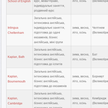
курс, мова+право,
літо, осінь
(Великобри
School of English
індивідуальні заняття,
різдвяний курс
Загальна англійська,
інтенсивна англійська,
Inlingua
індивідуальні заняття,
зима, весна,
Челтнем
підготовка до здачі
літо, осінь
(Великобри
Cheltenham
екзаменів, бізнес
англійська, міні групи
Загальна англійська,
інтенсивна англійська,
зима, весна,
Бат
Kaplan, Bath
бізнес англійська,
літо, осінь
(Великобри
підготовка до іспитів
Загальна англійська,
Kaplan,
інтенсивна англійська,
зима, весна,
Борнмут
бізнес англійська,
літо, осінь
(Великобри
Bournemouth
підготовка до екзаменів
Загальна англійська,
Kaplan,
інтенсивна англійська,
зима, весна,
Кембридж
бізнес англійська,
літо, осінь
(Великобри
Cambridge